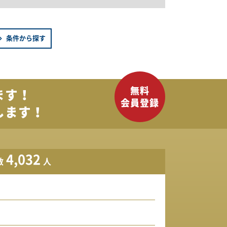
条件から探す
ます！
します！
4,032
数
人