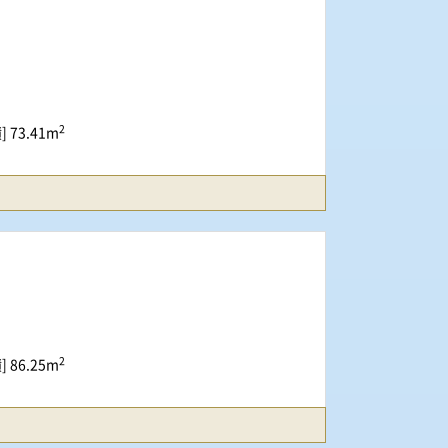
2
 73.41m
2
 86.25m