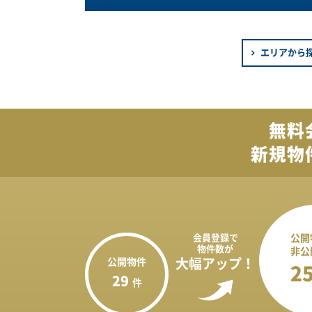
エリアから
無料
新規物
会員登録で
公開
物件数が
非公
公開物件
大幅アップ！
2
29
件