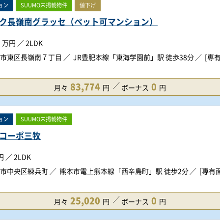
ョン
SUUMO未掲載物件
値下げ
ク長嶺南グラッセ（ペット可マンション）
万円
／
2LDK
市東区長嶺南７丁目
JR豊肥本線「東海学園前」駅 徒歩38分
[専有
83,774
0
月々
円
ボーナス
円
ョン
SUUMO未掲載物件
コーポ三牧
円
／
2LDK
市中央区練兵町
熊本市電上熊本線「西辛島町」駅 徒歩2分
[専有面
25,020
0
月々
円
ボーナス
円