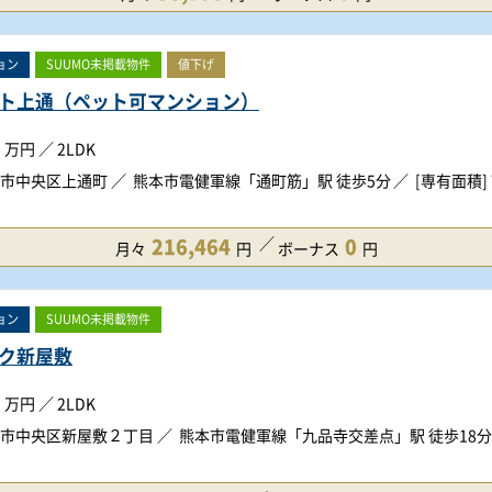
ョン
SUUMO未掲載物件
値下げ
ト上通（ペット可マンション）
万円
／
2LDK
市中央区上通町
熊本市電健軍線「通町筋」駅 徒歩5分
[専有面積] 
216,464
0
月々
円
ボーナス
円
ョン
SUUMO未掲載物件
ク新屋敷
万円
／
2LDK
市中央区新屋敷２丁目
熊本市電健軍線「九品寺交差点」駅 徒歩18分