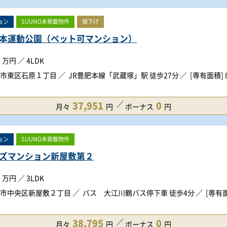
ョン
SUUMO未掲載物件
値下げ
本運動公園（ペット可マンション）
万円
／
4LDK
市東区石原１丁目
JR豊肥本線「武蔵塚」駅 徒歩27分
[専有面積] 8
37,951
0
月々
円
ボーナス
円
ョン
SUUMO未掲載物件
ズマンション新屋敷第２
万円
／
3LDK
市中央区新屋敷２丁目
バス 大江川鶴バス停下車 徒歩4分
[専有面
38,795
0
月々
円
ボーナス
円