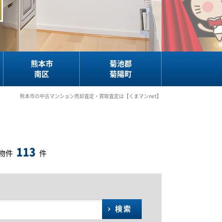
熊本市
菊池郡
南区
菊陽町
熊本市の中古マンション売却査定・買取査定は【くまマンnet】
113
物件
件
検索