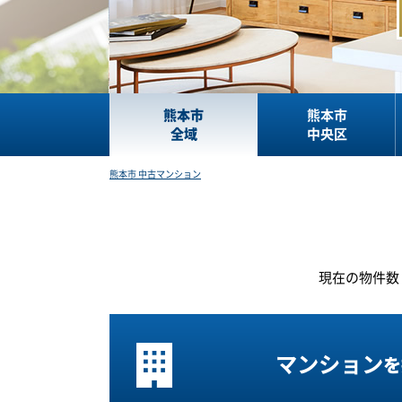
熊本市
熊本市
全域
中央区
熊本市 中古マンション
現在の
物件数
マンション
を