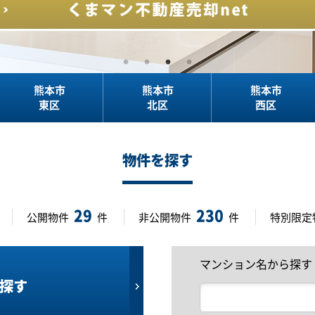
熊本市
熊本市
熊本市
東区
北区
西区
物件を探す
29
230
公開物件
件
非公開物件
件
特別限定
マンション名から探す
探す