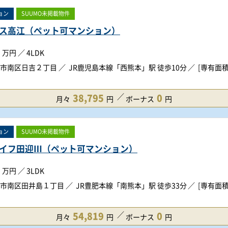
ョン
SUUMO未掲載物件
ス高江（ペット可マンション）
万円
／
4LDK
市南区日吉２丁目
JR鹿児島本線「西熊本」駅 徒歩10分
[専有面積]
38,795
0
月々
円
ボーナス
円
ョン
SUUMO未掲載物件
イフ田迎Ⅲ（ペット可マンション）
万円
／
3LDK
市南区田井島１丁目
JR豊肥本線「南熊本」駅 徒歩33分
[専有面積]
54,819
0
月々
円
ボーナス
円