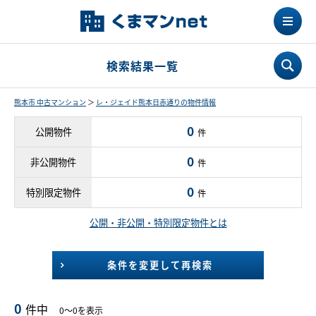
検索結果一覧
熊本市 中古マンション
＞
レ・ジェイド熊本日赤通りの物件情報
0
公開物件
件
0
非公開物件
件
0
特別限定物件
件
公開・非公開・特別限定物件とは
条件を変更して再検索
0
件中
0～0を表示