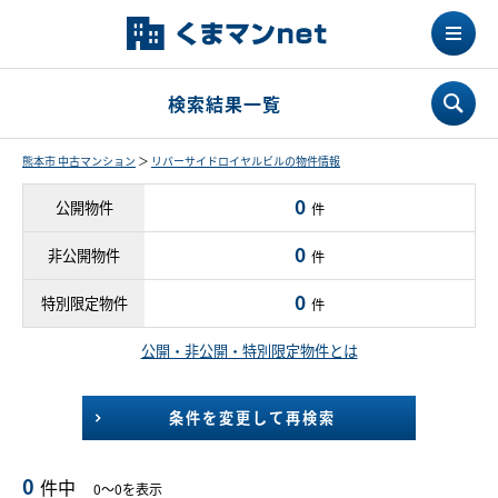
検索結果一覧
熊本市 中古マンション
＞
リバーサイドロイヤルビルの物件情報
0
公開物件
件
0
非公開物件
件
0
特別限定物件
件
公開・非公開・特別限定物件とは
条件を変更して再検索
0
件中
0～0を表示