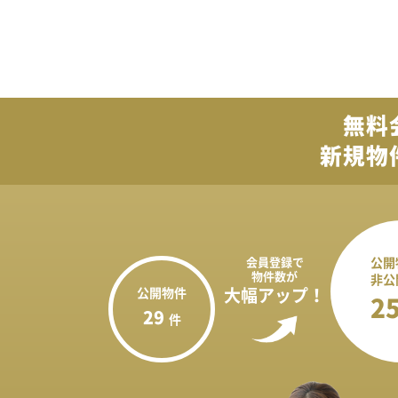
無料
新規物
会員登録で
公開
物件数が
非公
公開物件
大幅アップ！
2
29
件