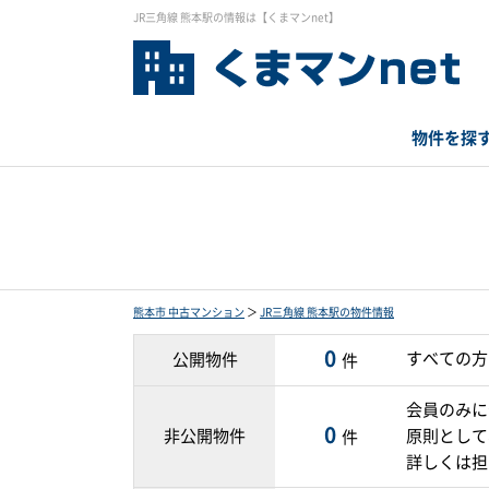
JR三角線 熊本駅の情報は【くまマンnet】
物件を探
熊本市 中古マンション
＞
JR三角線 熊本駅の物件情報
0
すべての方
公開物件
件
会員のみに
0
非公開物件
原則として
件
詳しくは担