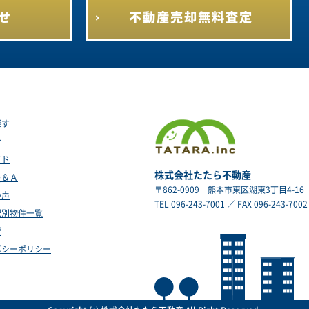
せ
不動産売却
無料査定
探す
ン
イド
株式会社たたら不動産
Ｑ＆Ａ
〒862-0909
熊本市東区湖東3丁目4-16
の声
TEL 096-243-7001 ／ FAX 096-243-7002
駅別物件一覧
要
バシーポリシー