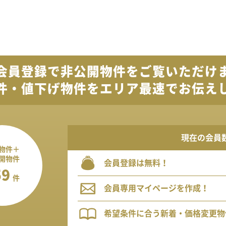
会員登録で
非公開物件を
ご覧いただけ
件・値下げ物件を
エリア最速でお伝え
現在の会員
物件＋
開物件
会員登録は無料！
59
件
会員専用マイページを作成！
希望条件に合う新着・価格変更物