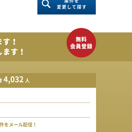
条件を
変更して探す
ます！
します！
4,032
数
人
件をメール配信！