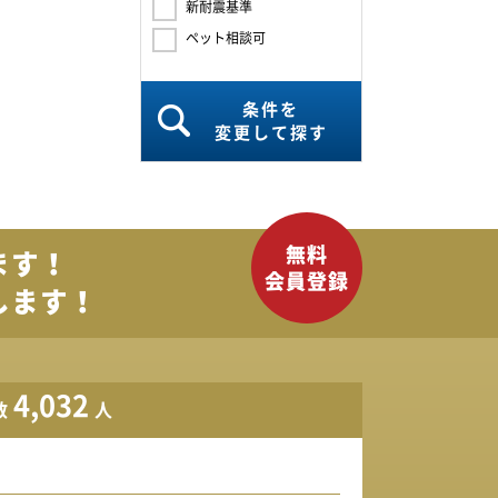
新耐震基準
ペット相談可
条件を
変更して探す
ます！
します！
4,032
数
人