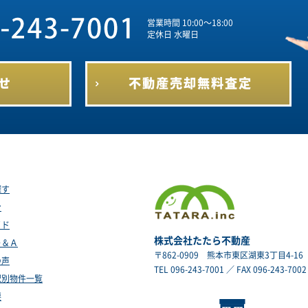
営業時間 10:00～18:00
定休日 水曜日
せ
不動産売却
無料査定
探す
ン
イド
株式会社たたら不動産
Ｑ＆Ａ
〒862-0909
熊本市東区湖東3丁目4-16
の声
TEL 096-243-7001 ／ FAX 096-243-7002
駅別物件一覧
要