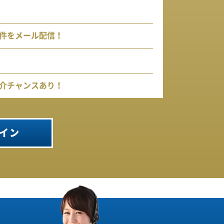
件をメール配信！
介チャンスあり！
イン