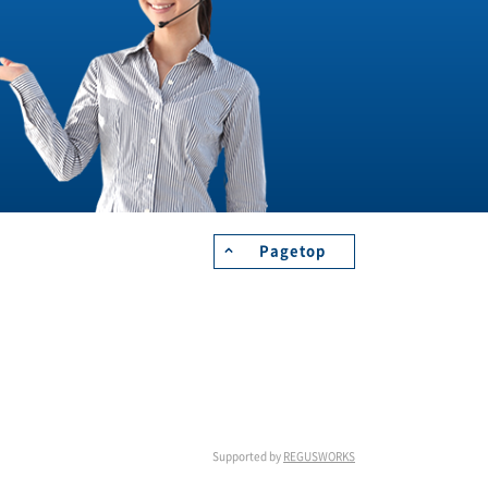
Pagetop
Supported by
REGUSWORKS