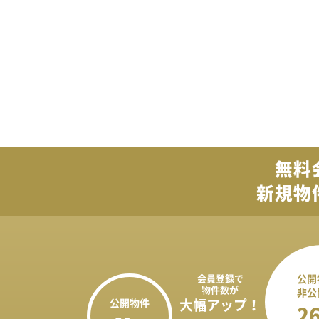
無料
新規物
会員登録で
公開
物件数が
非公
公開物件
大幅アップ！
2