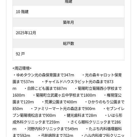
階建
10 階建
築年月
2025年12月
総戸数
92 戸
<周辺環境>
・ゆめタウン光の森保育園まで347ｍ ・光の森キャロット保育
園まで537ｍ ・チャイルドハウスラビット光の森まで873
ｍ ・白鈴こども園まで887ｍ ・菊陽町立菊陽西小学校まで
1600ｍ ・菊陽町立武蔵ヶ丘中学校まで1800ｍ ・権現窪公
園まで120ｍ ・荒瀬公園まで400ｍ ・ひかりのもり公園まで
850ｍ ・ファミリーマート光の森店まで900ｍ ・セブンイレ
ブン菊陽境松店まで900ｍ ・健光歯科まで28ｍ ・いはら形
成外科クリニックまで259ｍ ・さくら眼科クリニックまで286
ｍ ・河野内科クリニックまで549ｍ ・たぶち内科循環器科
まで592ｍ ・弓削病院まで702ｍ ・ハル内科皮フ科クリニッ