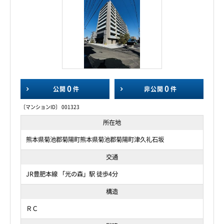
0
0
公開
件
非公開
件
〔マンションID〕 001323
所在地
熊本県菊池郡菊陽町熊本県菊池郡菊陽町津久礼石坂
交通
JR豊肥本線 「光の森」駅 徒歩4分
構造
ＲＣ