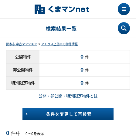
検索結果一覧
熊本市 中古マンション
＞
アトラス上熊本の物件情報
0
公開物件
件
0
非公開物件
件
0
特別限定物件
件
公開・非公開・特別限定物件とは
条件を変更して再検索
0
件中
0～0を表示