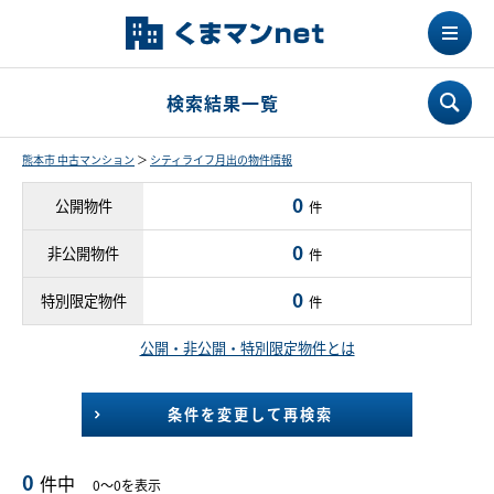
検索結果一覧
熊本市 中古マンション
＞
シティライフ月出の物件情報
0
公開物件
件
0
非公開物件
件
0
特別限定物件
件
公開・非公開・特別限定物件とは
条件を変更して再検索
0
件中
0～0を表示