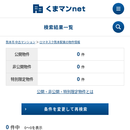
検索結果一覧
熊本市 中古マンション
＞
ロマネスク熊本駅東の物件情報
0
公開物件
件
0
非公開物件
件
0
特別限定物件
件
公開・非公開・特別限定物件とは
条件を変更して再検索
0
件中
0～0を表示