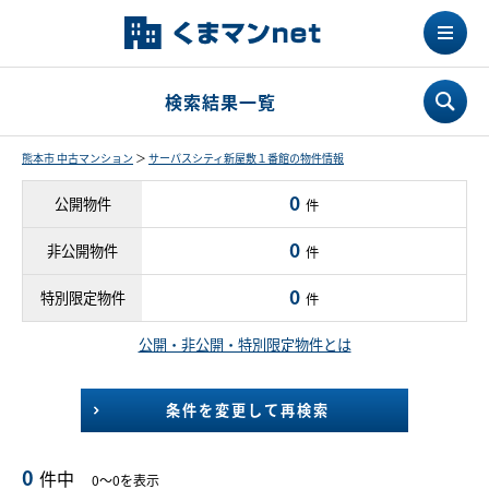
検索結果一覧
熊本市 中古マンション
＞
サーパスシティ新屋敷１番館の物件情報
0
公開物件
件
0
非公開物件
件
0
特別限定物件
件
公開・非公開・特別限定物件とは
条件を変更して再検索
0
件中
0～0を表示