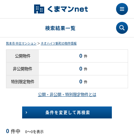
検索結果一覧
熊本市 中古マンション
＞
ネオハイツ新町の物件情報
0
公開物件
件
0
非公開物件
件
0
特別限定物件
件
公開・非公開・特別限定物件とは
条件を変更して再検索
0
件中
0～0を表示