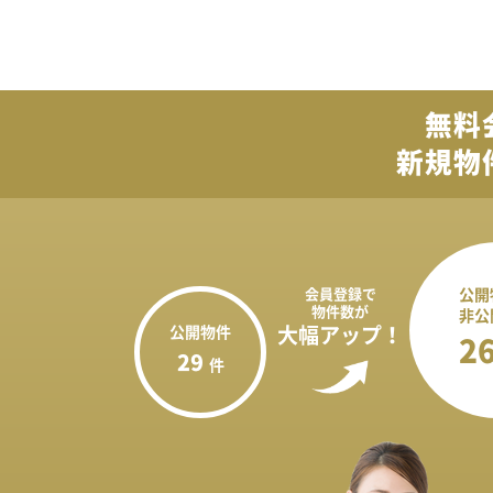
無料
新規物
会員登録で
公開
物件数が
非公
公開物件
大幅アップ！
2
29
件