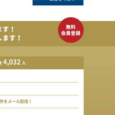
ます！
します！
4,032
数
人
件をメール配信！