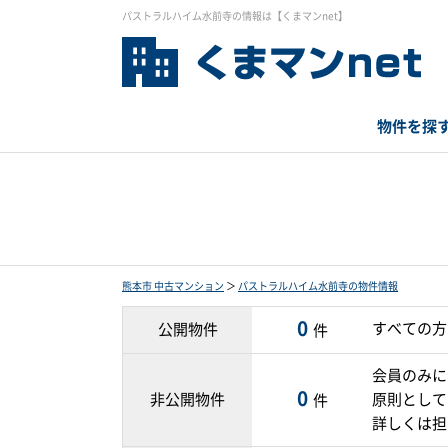
パストラルハイム水前寺の情報は【くまマンnet】
物件を探
熊本市 中古マンション
＞
パストラルハイム水前寺の物件情報
0
すべての方
公開物件
件
会員のみに
0
非公開物件
原則として
件
詳しくは担