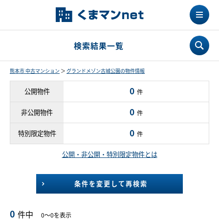
検索結果一覧
熊本市 中古マンション
＞
グランドメゾン古城公園の物件情報
0
公開物件
件
0
非公開物件
件
0
特別限定物件
件
公開・非公開・特別限定物件とは
条件を変更して再検索
0
件中
0～0を表示