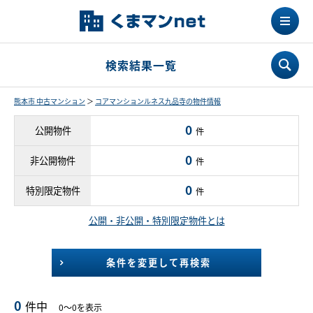
検索結果一覧
熊本市 中古マンション
＞
コアマンションルネス九品寺の物件情報
0
公開物件
件
0
非公開物件
件
0
特別限定物件
件
公開・非公開・特別限定物件とは
条件を変更して再検索
0
件中
0～0を表示