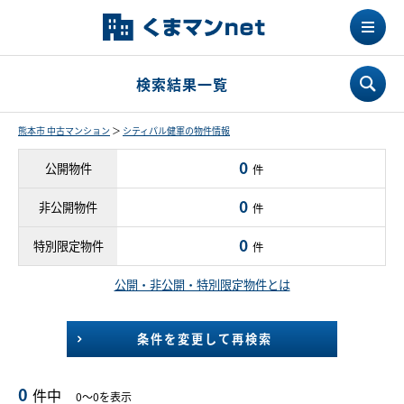
検索結果一覧
熊本市 中古マンション
＞
シティパル健軍の物件情報
0
公開物件
件
0
非公開物件
件
0
特別限定物件
件
公開・非公開・特別限定物件とは
条件を変更して再検索
0
件中
0～0を表示