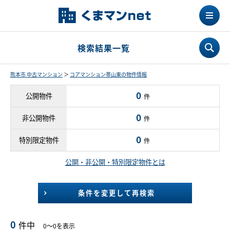
検索結果一覧
熊本市 中古マンション
＞
コアマンション帯山東の物件情報
0
公開物件
件
0
非公開物件
件
0
特別限定物件
件
公開・非公開・特別限定物件とは
条件を変更して再検索
0
件中
0～0を表示