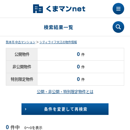
検索結果一覧
熊本市 中古マンション
＞
シティライフ大江の物件情報
0
公開物件
件
0
非公開物件
件
0
特別限定物件
件
公開・非公開・特別限定物件とは
条件を変更して再検索
0
件中
0～0を表示