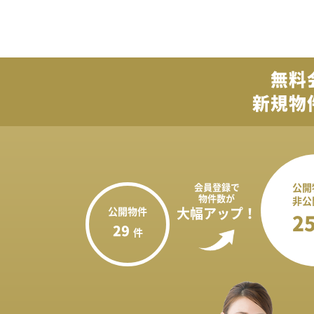
無料
新規物
会員登録で
公開
物件数が
非公
公開物件
大幅アップ！
2
29
件