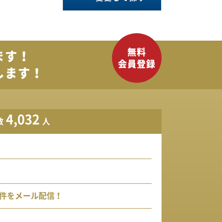
ます！
します！
4,032
数
人
件をメール配信！