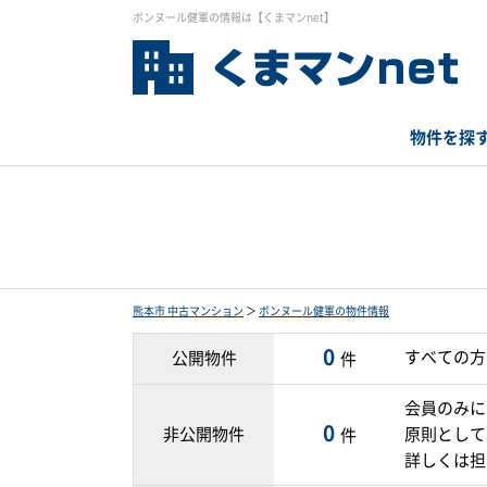
ボンヌール健軍の情報は【くまマンnet】
物件を探
熊本市 中古マンション
＞
ボンヌール健軍の物件情報
0
すべての方
公開物件
件
会員のみに
0
非公開物件
原則として
件
詳しくは担