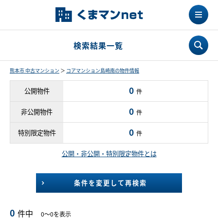
検索結果一覧
熊本市 中古マンション
＞
コアマンション島崎南の物件情報
0
公開物件
件
0
非公開物件
件
0
特別限定物件
件
公開・非公開・特別限定物件とは
条件を変更して再検索
0
件中
0～0を表示