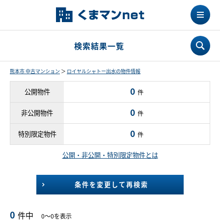
検索結果一覧
熊本市 中古マンション
＞
ロイヤルシャトー出水の物件情報
0
公開物件
件
0
非公開物件
件
0
特別限定物件
件
公開・非公開・特別限定物件とは
条件を変更して再検索
0
件中
0～0を表示