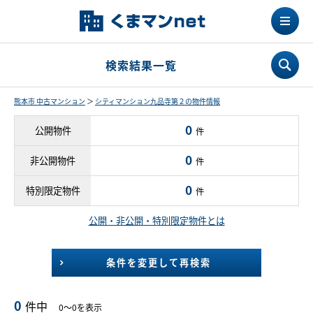
検索結果一覧
熊本市 中古マンション
＞
シティマンション九品寺第２の物件情報
0
公開物件
件
0
非公開物件
件
0
特別限定物件
件
公開・非公開・特別限定物件とは
条件を変更して再検索
0
件中
0～0を表示