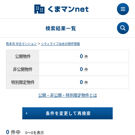
検索結果一覧
熊本市 中古マンション
＞
シティライフ出水の物件情報
0
公開物件
件
0
非公開物件
件
0
特別限定物件
件
公開・非公開・特別限定物件とは
条件を変更して再検索
0
件中
0～0を表示