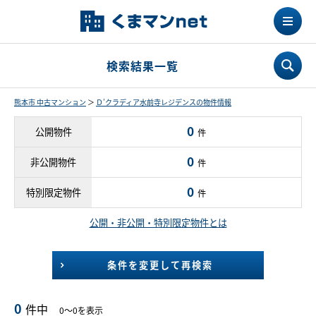
検索結果一覧
熊本市 中古マンション
＞
Ｄ’クラディア水前寺レジデンスの物件情報
0
公開物件
件
0
非公開物件
件
0
特別限定物件
件
公開・非公開・特別限定物件とは
条件を変更して再検索
0
件中
0～0を表示