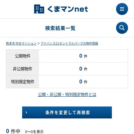
検索結果一覧
熊本市 中古マンション
＞
アドバンス21セントラルパークの物件情報
0
公開物件
件
0
非公開物件
件
0
特別限定物件
件
公開・非公開・特別限定物件とは
条件を変更して再検索
0
件中
0～0を表示