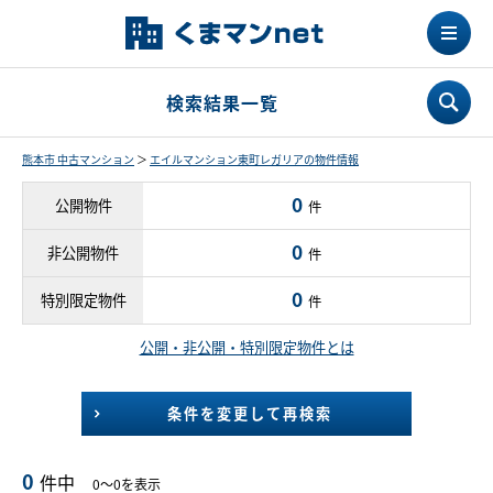
検索結果一覧
熊本市 中古マンション
＞
エイルマンション東町レガリアの物件情報
0
公開物件
件
0
非公開物件
件
0
特別限定物件
件
公開・非公開・特別限定物件とは
条件を変更して再検索
0
件中
0～0を表示