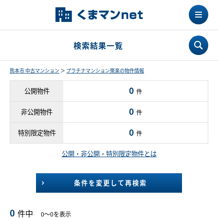
検索結果一覧
熊本市 中古マンション
＞
プラチナマンション聚楽の物件情報
0
公開物件
件
0
非公開物件
件
0
特別限定物件
件
公開・非公開・特別限定物件とは
条件を変更して再検索
0
件中
0～0を表示