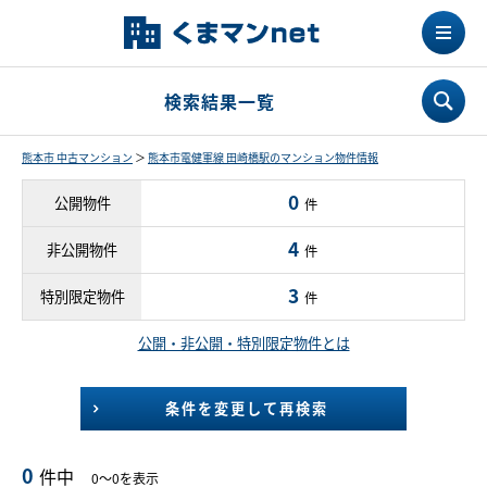
検索結果一覧
熊本市 中古マンション
＞
熊本市電健軍線 田崎橋駅のマンション物件情報
0
公開物件
件
4
非公開物件
件
3
特別限定物件
件
公開・非公開・特別限定物件とは
条件を変更して再検索
0
件中
0～0を表示