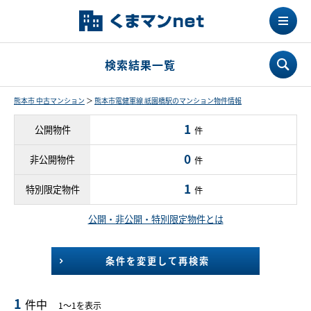
検索結果一覧
熊本市 中古マンション
＞
熊本市電健軍線 祇園橋駅のマンション物件情報
1
公開物件
件
0
非公開物件
件
1
特別限定物件
件
公開・非公開・特別限定物件とは
条件を変更して再検索
1
件中
1～1を表示