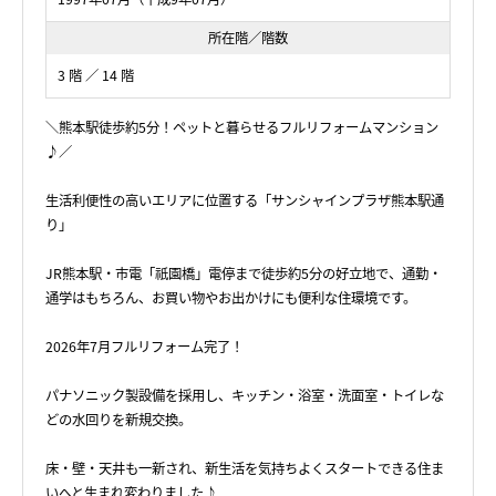
所在階／階数
3 階 ／ 14 階
＼熊本駅徒歩約5分！ペットと暮らせるフルリフォームマンション
♪／
生活利便性の高いエリアに位置する「サンシャインプラザ熊本駅通
り」
JR熊本駅・市電「祇園橋」電停まで徒歩約5分の好立地で、通勤・
通学はもちろん、お買い物やお出かけにも便利な住環境です。
2026年7月フルリフォーム完了！
パナソニック製設備を採用し、キッチン・浴室・洗面室・トイレな
どの水回りを新規交換。
床・壁・天井も一新され、新生活を気持ちよくスタートできる住ま
いへと生まれ変わりました♪