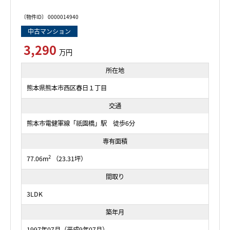
〔物件ID〕 0000014940
中古マンション
3,290
万円
所在地
熊本県熊本市西区春日１丁目
交通
熊本市電健軍線「祇園橋」駅 徒歩6分
専有面積
2
77.06m
（23.31坪）
間取り
3LDK
築年月
1997年07月（平成9年07月）