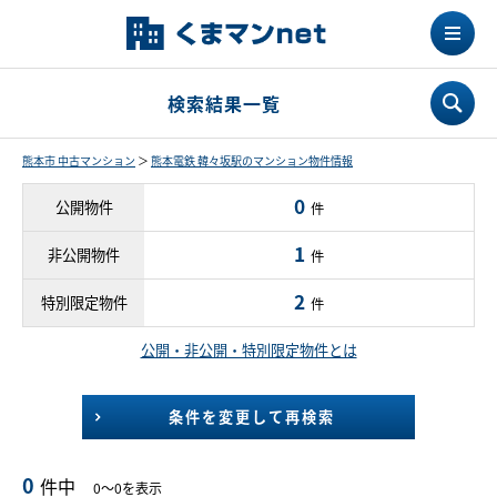
検索結果一覧
熊本市 中古マンション
＞
熊本電鉄 韓々坂駅のマンション物件情報
0
公開物件
件
1
非公開物件
件
2
特別限定物件
件
公開・非公開・特別限定物件とは
条件を変更して再検索
0
件中
0～0を表示