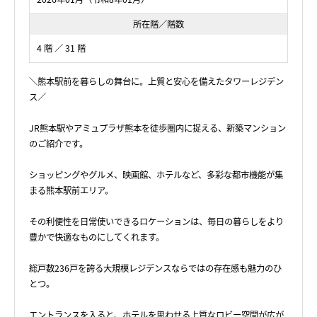
所在階／階数
4 階 ／ 31 階
＼熊本駅前を暮らしの舞台に。上質と安心を備えたタワーレジデン
ス／
JR熊本駅やアミュプラザ熊本を徒歩圏内に捉える、新築マンション
のご紹介です。
ショッピングやグルメ、映画館、ホテルなど、多彩な都市機能が集
まる熊本駅前エリア。
その利便性を日常使いできるロケーションは、毎日の暮らしをより
豊かで快適なものにしてくれます。
総戸数236戸を誇る大規模レジデンスならではの存在感も魅力のひ
とつ。
エントランスを入ると、ホテルを思わせる上質なロビー空間が広が