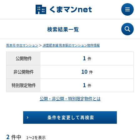
検索結果一覧
熊本市 中古マンション
＞
JR豊肥本線 熊本駅のマンション物件情報
1
公開物件
件
10
非公開物件
件
1
特別限定物件
件
公開・非公開・特別限定物件とは
条件を変更して再検索
2
件中
1～2を表示