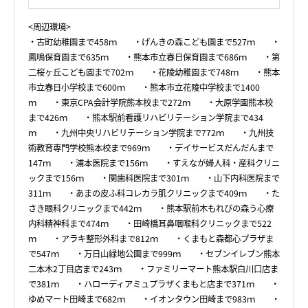
<周辺環境>
・古町幼稚園まで458ｍ ・げんきの森こども園まで527ｍ ・
鳳鳴保育園まで635ｍ ・熊本市立春日保育園まで686ｍ ・第
二桜ヶ丘こども園まで702ｍ ・花陵幼稚園まで748ｍ ・熊本
市立春日小学校まで600ｍ ・熊本市立花陵中学校まで1400
ｍ ・東京CPA会計学院熊本校まで272ｍ ・大原学園熊本校
まで426ｍ ・熊本駅前看護リハビリテーション学院まで434
ｍ ・九州中央リハビリテーション学院まで772ｍ ・九州技
術教育専門学校熊本校まで969ｍ ・デイサービスだんだんまで
147ｍ ・浦本医院まで156ｍ ・すえなが婦人科・産科クリニ
ックまで156ｍ ・関歯科医院まで301ｍ ・山下内科医院まで
311ｍ ・あまの皮ふ科コレカラ肌クリニックまで409ｍ ・た
さき眼科クリニックまで442ｍ ・熊本駅前木もれびの森う心療
内科精神科まで474ｍ ・田崎橋耳鼻咽喉科クリニックまで522
ｍ ・アラキ整形外科まで812ｍ ・くまもと森都心プラザま
で547ｍ ・万日山緑地公園まで999ｍ ・セブンイレブン熊本
二本木2丁目店まで243ｍ ・ファミリーマート熊本駅白川口店ま
で381ｍ ・ハローディアミュプラザくまもと店まで371ｍ ・
ゆめマート田崎まで682ｍ ・イオンタウン田崎まで983ｍ ・