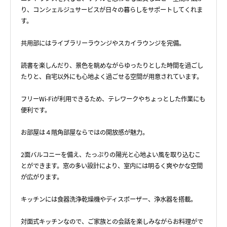
り、コンシェルジュサービスが日々の暮らしをサポートしてくれま
す。
共用部にはライブラリーラウンジやスカイラウンジを完備。
読書を楽しんだり、景色を眺めながらゆったりとした時間を過ごし
たりと、自宅以外にも心地よく過ごせる空間が用意されています。
フリーWi-Fiが利用できるため、テレワークやちょっとした作業にも
便利です。
お部屋は４階角部屋ならではの開放感が魅力。
2面バルコニーを備え、たっぷりの陽光と心地よい風を取り込むこ
とができます。窓の多い設計により、室内には明るく爽やかな空間
が広がります。
キッチンには食器洗浄乾燥機やディスポーザー、浄水器を搭載。
対面式キッチンなので、ご家族との会話を楽しみながらお料理がで