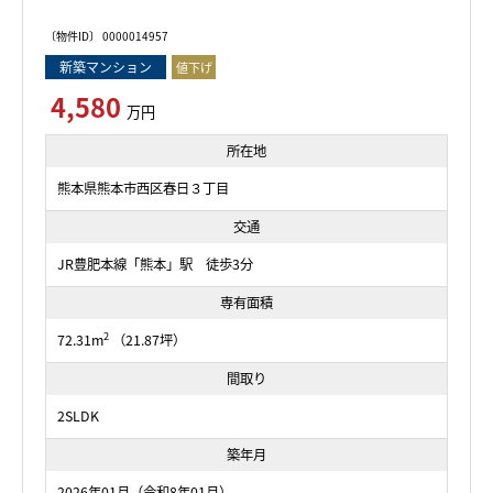
〔物件ID〕 0000014957
新築マンション
値下げ
4,580
万円
所在地
熊本県熊本市西区春日３丁目
交通
JR豊肥本線「熊本」駅 徒歩3分
専有面積
2
72.31m
（21.87坪）
間取り
2SLDK
築年月
2026年01月（令和8年01月）