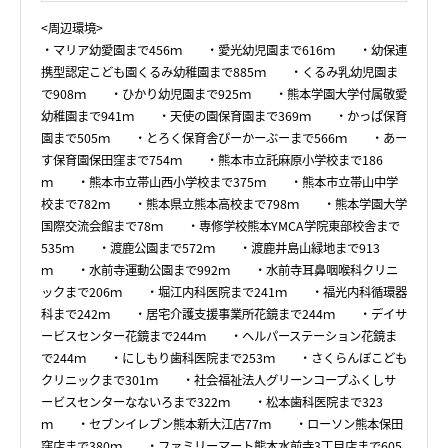
<周辺環境>
・マリア幼愛園まで456ｍ ・愛光幼児園まで616ｍ ・幼保連
携型認定こども園くるみ幼稚園まで885ｍ ・くるみ乳幼児園ま
で908ｍ ・ひかり幼児園まで925ｍ ・熊本学園大学付属敬愛
幼稚園まで941ｍ ・天使の園保育園まで369ｍ ・かっぱ保育
園まで505ｍ ・とろく保育舎ぴーかーぶーまで566ｍ ・あー
す保育園保田窪まで754ｍ ・熊本市立託麻原小学校まで186
ｍ ・熊本市立帯山西小学校まで375ｍ ・熊本市立帯山中学
校まで782ｍ ・熊本県立熊本高校まで798ｍ ・熊本学園大学
国際交流会館まで78ｍ ・専修学校熊本YMCA学院東部校舎まで
535ｍ ・渡鹿公園まで572ｍ ・渡鹿井島山緑地まで913
ｍ ・水前寺運動公園まで992ｍ ・水前寺耳鼻咽喉科クリニ
ックまで206ｍ ・堀江内科医院まで241ｍ ・福光内科循環器
科まで242ｍ ・居宅介護支援事業所花鏡まで244ｍ ・デイサ
ービスセンター花鏡まで244ｍ ・ヘルパーステーション花鏡ま
で244ｍ ・にしもり歯科医院まで253ｍ ・さくらんぼこども
クリニックまで301ｍ ・社会福祉法人グリーンコープふくしサ
ービスセンターなないろまで322ｍ ・松本歯科医院まで323
ｍ ・セブンイレブン熊本新大江店77ｍ ・ローソン熊本保田
窪店まで380ｍ ・ファミリーマート熊本水前寺3丁目店まで605