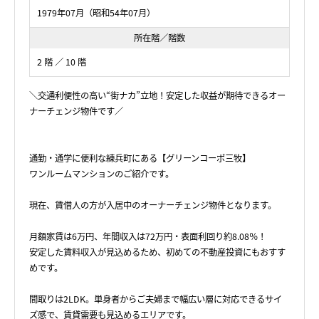
1979年07月（昭和54年07月）
所在階／階数
2 階 ／ 10 階
＼交通利便性の高い“街ナカ”立地！安定した収益が期待できるオー
ナーチェンジ物件です／
通勤・通学に便利な練兵町にある【グリーンコーポ三牧】
ワンルームマンションのご紹介です。
現在、賃借人の方が入居中のオーナーチェンジ物件となります。
月額家賃は6万円、年間収入は72万円・表面利回り約8.08％！
安定した賃料収入が見込めるため、初めての不動産投資にもおすす
めです。
間取りは2LDK。単身者からご夫婦まで幅広い層に対応できるサイ
ズ感で、賃貸需要も見込めるエリアです。