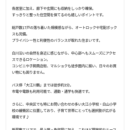
各居室に加え、廊下や玄関にも収納をしっかり確保。
すっきりと整った住空間を保てるのも嬉しいポイントです。
総戸数17戸の落ち着いた規模感ながら、オートロックや宅配ボック
スも完備。
プライバシー性と利便性のバランスが取れた住まいです。
白川沿いの自然を身近に感じながら、中心部へもスムーズにアクセ
スできるロケーション。
コンビニや子飼商店街、マルショクも徒歩圏内に揃い、日々のお買
い物にも困りません。
バス停「大江川鶴」までは徒歩約3分。
市電や電鉄も利用可能で、通勤・通学も快適です。
さらに、中央区でも特にお問い合わせの多い大江小学校・白山小学
校の緩衝区に位置しており、子育て世帯にとっても選択肢が広がる
環境です♪
新屋敷エリアで、最上階・角部屋に加え、これほど開放的なルーフ