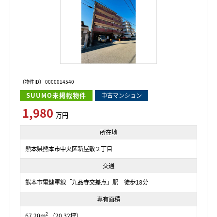
〔物件ID〕 0000014540
SUUMO未掲載物件
中古マンション
1,980
万円
所在地
熊本県熊本市中央区新屋敷２丁目
交通
熊本市電健軍線「九品寺交差点」駅 徒歩18分
専有面積
2
67.20m
（20.32坪）