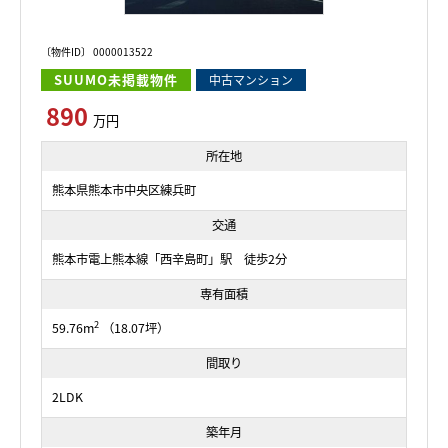
〔物件ID〕 0000013522
SUUMO未掲載物件
中古マンション
890
万円
所在地
熊本県熊本市中央区練兵町
交通
熊本市電上熊本線「西辛島町」駅 徒歩2分
専有面積
2
59.76m
（18.07坪）
間取り
2LDK
築年月