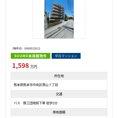
〔物件ID〕 0000015012
SUUMO未掲載物件
中古マンション
1,598
万円
所在地
熊本県熊本市中央区帯山７丁目
交通
バス 鉄工団地前下車 徒歩5分
専有面積