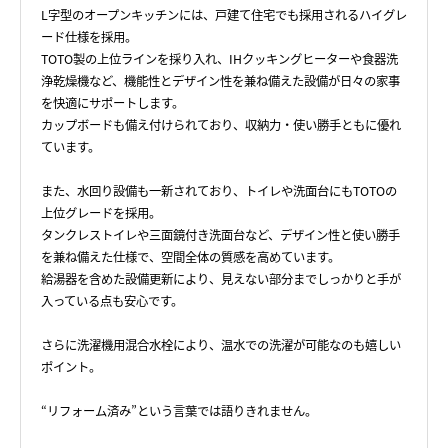
L字型のオープンキッチンには、戸建て住宅でも採用されるハイグレ
ード仕様を採用。
TOTO製の上位ラインを採り入れ、IHクッキングヒーターや食器洗
浄乾燥機など、機能性とデザイン性を兼ね備えた設備が日々の家事
を快適にサポートします。
カップボードも備え付けられており、収納力・使い勝手ともに優れ
ています。
また、水回り設備も一新されており、トイレや洗面台にもTOTOの
上位グレードを採用。
タンクレストイレや三面鏡付き洗面台など、デザイン性と使い勝手
を兼ね備えた仕様で、空間全体の質感を高めています。
給湯器を含めた設備更新により、見えない部分までしっかりと手が
入っている点も安心です。
さらに洗濯機用混合水栓により、温水での洗濯が可能なのも嬉しい
ポイント。
“リフォーム済み”という言葉では語りきれません。