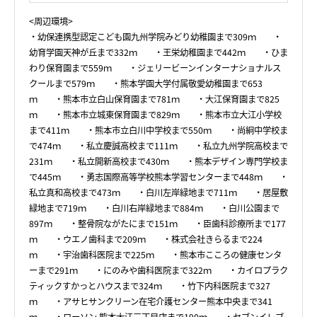
<周辺環境>
・幼保連携型認定こども園九州学院みどり幼稚園まで309ｍ ・
幼育学園天神が丘まで332ｍ ・王栄幼稚園まで442ｍ ・ひま
わり保育園まで559ｍ ・ジェリービーンインターナショナルス
クールまで579ｍ ・熊本学園大学付属敬愛幼稚園まで653
ｍ ・熊本市立白山保育園まで781ｍ ・大江保育園まで825
ｍ ・熊本市立城東保育園まで829ｍ ・熊本市立大江小学校
まで411ｍ ・熊本市立白川中学校まで550ｍ ・尚絅中学校ま
で474ｍ ・私立慶誠高校まで111ｍ ・私立九州学院高校まで
231ｍ ・私立開新高校まで430ｍ ・熊本デザイン専門学校ま
で445ｍ ・勇志国際高等学校熊本学習センターまで448ｍ ・
私立真和高校まで473ｍ ・白川左岸緑地まで711ｍ ・居屋敷
緑地まで719ｍ ・白川右岸緑地まで884ｍ ・白川公園まで
897ｍ ・整骨院ながたにまで151ｍ ・臣歯科診療所まで177
ｍ ・ウエノ歯科まで209ｍ ・株式会社きらるまで224
ｍ ・宇治歯科医院まで225ｍ ・熊本市こころの健康センタ
ーまで291ｍ ・にのみや歯科医院まで322ｍ ・カイロプラク
ティックすかっとハウスまで324ｍ ・竹下内科医院まで327
ｍ ・アサヒサンクリーン在宅介護センター熊本中央まで341