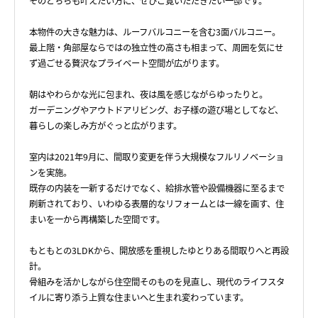
そのどちらも叶えたい方に、ぜひご覧いただきたい一邸です。
本物件の大きな魅力は、ルーフバルコニーを含む3面バルコニー。
最上階・角部屋ならではの独立性の高さも相まって、周囲を気にせ
ず過ごせる贅沢なプライベート空間が広がります。
朝はやわらかな光に包まれ、夜は風を感じながらゆったりと。
ガーデニングやアウトドアリビング、お子様の遊び場としてなど、
暮らしの楽しみ方がぐっと広がります。
室内は2021年9月に、間取り変更を伴う大規模なフルリノベーショ
ンを実施。
既存の内装を一新するだけでなく、給排水管や設備機器に至るまで
刷新されており、いわゆる表層的なリフォームとは一線を画す、住
まいを一から再構築した空間です。
もともとの3LDKから、開放感を重視したゆとりある間取りへと再設
計。
骨組みを活かしながら住空間そのものを見直し、現代のライフスタ
イルに寄り添う上質な住まいへと生まれ変わっています。