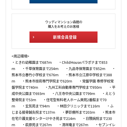
ウッディマンション森館の
購入をお考えのお客様
新規会員登録
<周辺環境>
・ときわ幼稚園まで687ｍ ・ChildHouseパラポナまで853
ｍ ・千草保育園まで254ｍ ・九品寺保育園まで852ｍ ・
熊本市立春竹小学校まで676ｍ ・熊本市立江原中学校まで388
ｍ ・熊本市技術専門学院まで620ｍ ・常盤学園 専修学校常
盤学院まで740ｍ ・九州工科自動車専門学校まで950ｍ ・平
成中央公園まで693ｍ ・八王寺中央公園まで799ｍ ・えとう
整骨院まで53ｍ ・住宅型有料老人ホーム爽苑2番館まで70
ｍ ・玄気苑まで94ｍ ・林田クリニックまで116ｍ ・ふ
じまる接骨鍼灸院まで137ｍ ・夢診療所まで203ｍ ・熊本市
在宅介護支援センターけやき苑まで214ｍ ・日隈病院まで230
ｍ ・萩原苑まで267ｍ ・清祥庵まで267ｍ ・セブンイレ