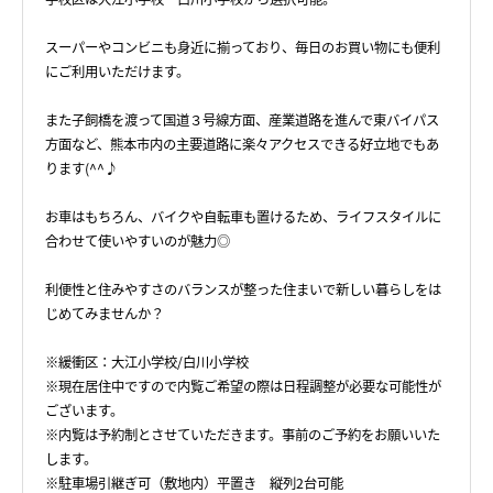
スーパーやコンビニも身近に揃っており、毎日のお買い物にも便利
にご利用いただけます。
また子飼橋を渡って国道３号線方面、産業道路を進んで東バイパス
方面など、熊本市内の主要道路に楽々アクセスできる好立地でもあ
ります(^^♪
お車はもちろん、バイクや自転車も置けるため、ライフスタイルに
合わせて使いやすいのが魅力◎
利便性と住みやすさのバランスが整った住まいで新しい暮らしをは
じめてみませんか？
※緩衝区：大江小学校/白川小学校
※現在居住中ですので内覧ご希望の際は日程調整が必要な可能性が
ございます。
※内覧は予約制とさせていただきます。事前のご予約をお願いいた
します。
※駐車場引継ぎ可（敷地内）平置き 縦列2台可能