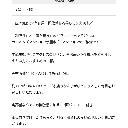
所在階／階数
3 階 ／ 7 階
＼広々3LDK×角部屋 開放感ある暮らしを実現♪／
「利便性」と「落ち着き」のバランスがちょうどいい
ライオンズマンション新屋敷第2マンションのご紹介です！
中心市街地へのアクセスの良さと、落ち着いた住環境をどちらも叶
えたい方におすすめの一邸。
専有面積94.10㎡のゆとりある3LDK。
約23.2帖の広々LDKで、ご家族みなさまがゆったりとした時間をお
過ごしいただけます。
角部屋ならではの開放感に加え、3面バルコニー付き。
南東向きで日当たりも良く、明るく風通しの良い心地よい空間が広
がります。