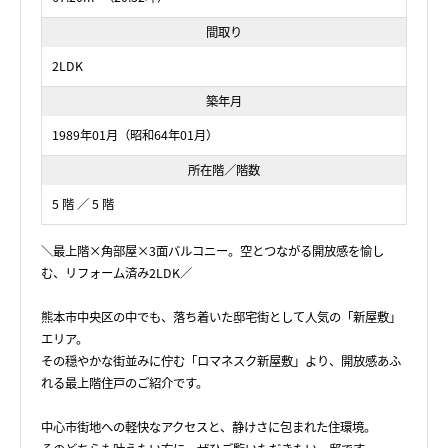
間取り
2LDK
築年月
1989年01月（昭和64年01月）
所在階／階数
5 階 ／ 5 階
＼最上階×角部屋×3面バルコニー。空とつながる開放感を愉し
む、リフォーム済み2LDK／
熊本市中央区の中でも、落ち着いた邸宅街として人気の「新屋敷」
エリア。
その穏やかな街並みに佇む「ロマネスク新屋敷」より、開放感あふ
れる最上階住戸のご紹介です。
中心市街地への軽快なアクセスと、静けさに包まれた住環境。