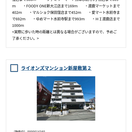
ｍ ・FOODY ONE新大江店まで169ｍ ・渡鹿マーケットまで
402ｍ ・マルショク保田窪店まで452ｍ ・愛マート水前寺ま
で692ｍ ・ゆめマート水前寺駅まで993ｍ ・ＨＩ渡鹿店まで
1000ｍ
<実際に歩いた時の距離とは異なる場合がございますので、予めご
了承ください。>
ライオンズマンション新屋敷第２
〔物件ID〕 0000014340