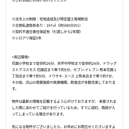
ぜひお気軽にお問い合わせください＾＾
※法令上の制限：宅地造成及び特定盛土等規制法
※北側私道負担あり：197㎡（持分80分の1）
※契約不適合責任保証有（引渡しから2年間）
※シロアリ保証5年
<周辺環境>
花園小学校まで徒歩約26分、井芹中学校まで徒歩約24分、ドラッグ
ストアコスモス 花園店まで車で約5分、セブン-イレブン 熊本花園１
丁目店まで車で約5分、イワサキ·エース 上熊本店まで車で約7分、
その他、沢山の商業施設や医療機関、飲食店が多数充実しておりま
す。
物件は最新の情報を記載するよう心がけておりますが、 来客されま
した際にあわせてご紹介を行っているため、すでに成約、商談が入
ってしまっている場合があります。
気になる物件がございましたら、お早めにお問合せくださいますよ