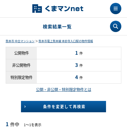
検索結果一覧
熊本市 中古マンション
＞
熊本市電上熊本線 本妙寺入口駅の物件情報
1
公開物件
件
3
非公開物件
件
4
特別限定物件
件
公開・非公開・特別限定物件とは
条件を変更して再検索
1
件中
1～1を表示