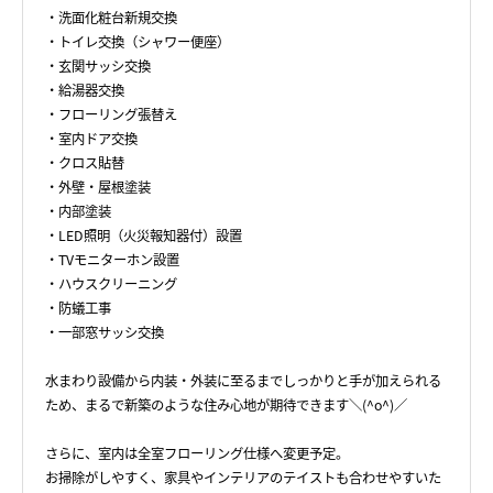
・洗面化粧台新規交換
・トイレ交換（シャワー便座）
・玄関サッシ交換
・給湯器交換
・フローリング張替え
・室内ドア交換
・クロス貼替
・外壁・屋根塗装
・内部塗装
・LED照明（火災報知器付）設置
・TVモニターホン設置
・ハウスクリーニング
・防蟻工事
・一部窓サッシ交換
水まわり設備から内装・外装に至るまでしっかりと手が加えられる
ため、まるで新築のような住み心地が期待できます＼(^o^)／
さらに、室内は全室フローリング仕様へ変更予定。
お掃除がしやすく、家具やインテリアのテイストも合わせやすいた