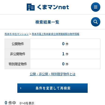
検索結果一覧
熊本市 中古マンション
＞
熊本市電上熊本線 県立体育館前駅の物件情報
0
公開物件
件
1
非公開物件
件
0
特別限定物件
件
公開・非公開・特別限定物件とは
条件を変更して再検索
0
件中
0～0を表示