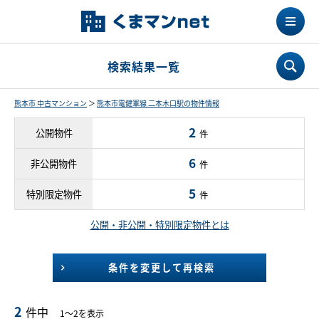
検索結果一覧
熊本市 中古マンション
＞
熊本市電健軍線 二本木口駅の物件情報
2
公開物件
件
6
非公開物件
件
5
特別限定物件
件
公開・非公開・特別限定物件とは
条件を変更して再検索
2
件中
1～2を表示