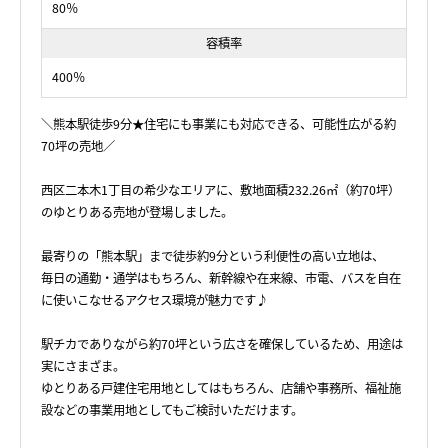
80％
容積率
400％
＼熊本駅徒歩9分★住宅にも事業にも対応できる、可能性広がる約
70坪の売地／
西区二本木1丁目の希少なエリアに、敷地面積232.26㎡（約70坪）
のゆとりある売地が登場しました。
最寄りの「熊本駅」まで徒歩約9分という利便性の高い立地は、
毎日の通勤・通学はもちろん、新幹線や在来線、市電、バスを自在
に使いこなせるアクセス環境が魅力です♪
駅チカでありながら約70坪という広さを確保しているため、用途は
実にさまざま。
ゆとりある戸建住宅用地としてはもちろん、店舗や事務所、福祉施
設などの事業用地としてもご検討いただけます。