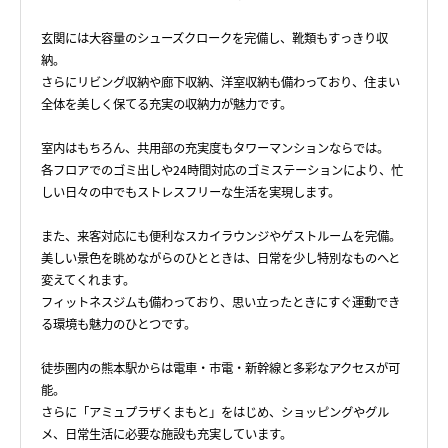
玄関には大容量のシューズクロークを完備し、靴類もすっきり収
納。
さらにリビング収納や廊下収納、洋室収納も備わっており、住まい
全体を美しく保てる充実の収納力が魅力です。
室内はもちろん、共用部の充実度もタワーマンションならでは。
各フロアでのゴミ出しや24時間対応のゴミステーションにより、忙
しい日々の中でもストレスフリーな生活を実現します。
また、来客対応にも便利なスカイラウンジやゲストルームを完備。
美しい景色を眺めながらのひとときは、日常を少し特別なものへと
変えてくれます。
フィットネスジムも備わっており、思い立ったときにすぐ運動でき
る環境も魅力のひとつです。
徒歩圏内の熊本駅からは電車・市電・新幹線と多彩なアクセスが可
能。
さらに「アミュプラザくまもと」をはじめ、ショッピングやグル
メ、日常生活に必要な施設も充実しています。