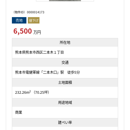
〔物件ID〕 0000014173
売地
値下げ
6,500
万円
所在地
熊本県熊本市西区二本木１丁目
交通
熊本市電健軍線「二本木口」駅 徒歩5分
土地面積
2
232.26m
（70.25坪）
用途地域
商業
建ぺい率