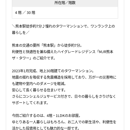
所在階／階数
4 階 ／ 30 階
＼熊本駅徒歩約7分♪憧れのタワーマンションで、ワンランク上の
暮らしを／
熊本の交通の要所「熊本駅」から徒歩約7分。
利便性と快適性を兼ね備えたハイグレードレジデンス「MJR熊本
ザ・タワー」のご紹介です。
2023年1月完成、地上30階建てのタワーマンション。
地震の揺れを吸収する免震構造を採用しており、万が一の災害時に
も建物や室内へのダメージを軽減。
安心して長く暮らせる住まいです。
さらにコンシェルジュサービス付きで、日々の暮らしをさりげなく
サポートしてくれます。
今回ご紹介するのは、4階・1LDKのお部屋。
ゆとりある一人暮らしはもちろん、お二人での新生活や、利便性を
活かした投資用としても魅力的な一邸です。