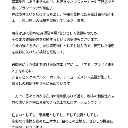
建築条件はありませんので、お好きなハウスメーカーや工務店で自
由にプランニングが可能♪
理想の住まいを形にするもよし、将来を見据えた事業計画を描くも
よし、思い思いの構想を実現していただけます。
現在は1Rの建物と月極駐車場7台分として稼働中のため、
そのまま賃貸経営を継続するという選択肢もございます。
立地の強さを活かした投資用物件としても魅力的で、安定した運用
を視野に入れたご検討も可能です。
再開発により進化を遂げた駅前エリアには、『アミュプラザくまも
と』を中心に、
ショッピングやグルメ、ホテル、アミューズメント施設が集まり、
暮らしの利便性をさらに高めています。
一方で、悠々と流れる白川の河川敷もほど近く、都市の利便性と自
然の潤いを同時に享受できる恵まれたロケーションです♡
住まいとしても、事業用としても、そして投資としても。
多彩な可能性を秘めた二本木1丁目のこの土地を、ぜひこの機会に
ご検討くださいませ。