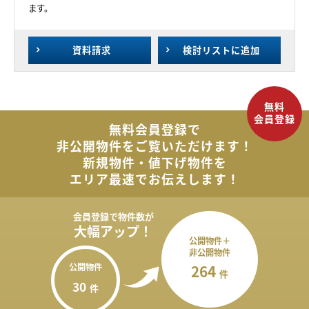
ます。
資料請求
検討リスト
に追加
無料会員登録で
非公開物件を
ご覧いただけます！
新規物件・値下げ物件を
エリア最速でお伝えします！
会員登録で
物件数が
大幅アップ！
公開物件＋
非公開物件
公開物件
264
件
30
件