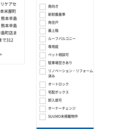
ビリケアセ
南向き
熊本米屋町
新耐震基準
 熊本辛島
角住戸
 熊本辛島
最上階
辛島町店ま
ルーフバルコニー
で312
専用庭
>
ペット相談可
駐車場空きあり
リノベーション・リフォーム
済み
オートロック
宅配ボックス
即入居可
オーナーチェンジ
SUUMO未掲載物件