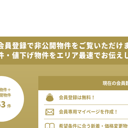
会員登録で
非公開物件を
ご覧いただけ
件・値下げ物件を
エリア最速でお伝え
現在の会員
物件＋
開物件
会員登録は無料！
63
件
会員専用マイページを作成！
希望条件に合う新着・価格変更物