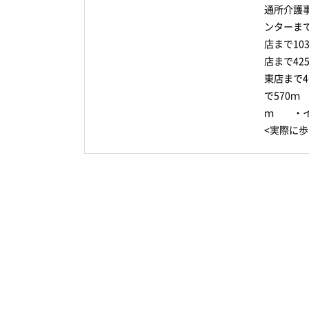
通所介護
ンターま
店まで1
店まで4
東店まで
で570ｍ
ｍ ・イ
<実際に