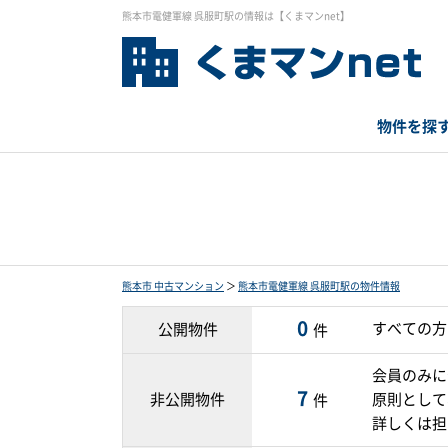
熊本市電健軍線 呉服町駅の情報は【くまマンnet】
物件を探
熊本市 中古マンション
＞
熊本市電健軍線 呉服町駅の物件情報
0
すべての方
公開物件
件
会員のみに
7
非公開物件
原則として
件
詳しくは担