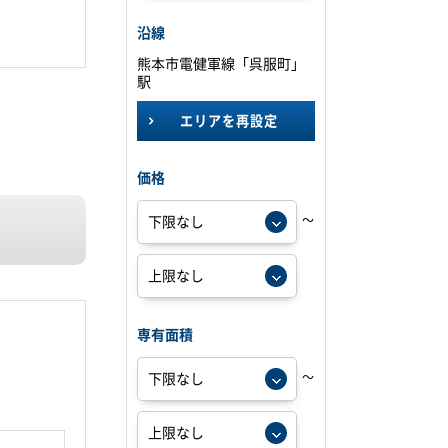
沿線
熊本市電健軍線「呉服町」
駅
エリアを再設定
価格
～
専有面積
～
。