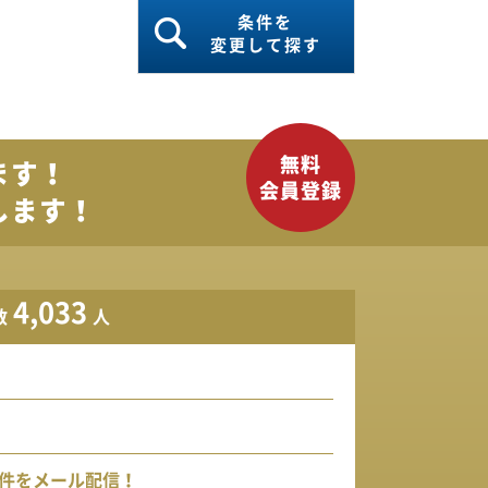
条件を
変更して探す
ます！
します！
4,033
数
人
件をメール配信！