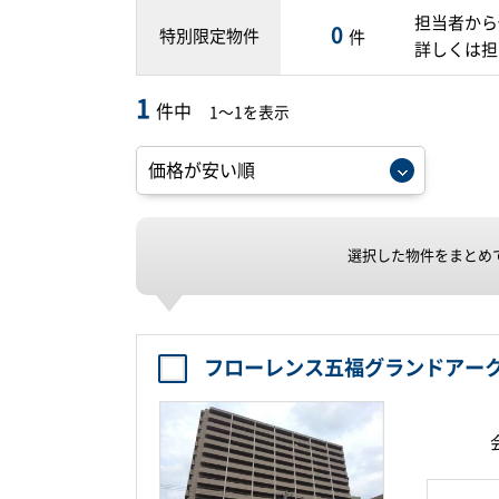
担当者から
0
特別限定物件
件
詳しくは担
1
件中
1～1を表示
選択した物件をまとめ
フローレンス五福グランドアー