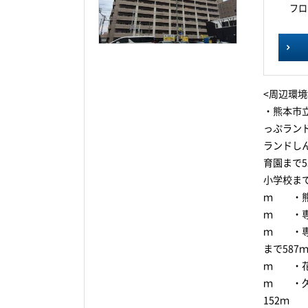
フロ
<周辺環境
・熊本市
っぷラン
ランドし
育園まで
小学校ま
ｍ ・熊
ｍ ・専
ｍ ・専
まで58
ｍ ・花
ｍ ・久
152ｍ