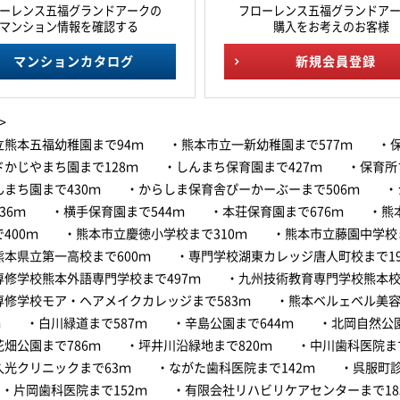
ーレンス五福グランドアークの
フローレンス五福グランドア
マンション情報を確認する
購入をお考えのお客様
マンションカタログ
新規会員登録
>
立熊本五福幼稚園まで94ｍ ・熊本市立一新幼稚園まで577ｍ ・
ドかじやまち園まで128ｍ ・しんまち保育園まで427ｍ ・保育所
んまち園まで430ｍ ・からしま保育舎ぴーかーぶーまで506ｍ ・
536ｍ ・横手保育園まで544ｍ ・本荘保育園まで676ｍ ・熊
で400ｍ ・熊本市立慶徳小学校まで310ｍ ・熊本市立藤園中学校ま
本県立第一高校まで600ｍ ・専門学校湖東カレッジ唐人町校まで19
修学校熊本外語専門学校まで497ｍ ・九州技術教育専門学校熊本校ま
修学校モア・ヘアメイクカレッジまで583ｍ ・熊本ベルェベル美容
7ｍ ・白川緑道まで587ｍ ・辛島公園まで644ｍ ・北岡自然公園
畑公園まで786ｍ ・坪井川沿緑地まで820ｍ ・中川歯科医院まで
光クリニックまで63ｍ ・ながた歯科医院まで142ｍ ・呉服町
 ・片岡歯科医院まで152ｍ ・有限会社リハビリケアセンターまで1