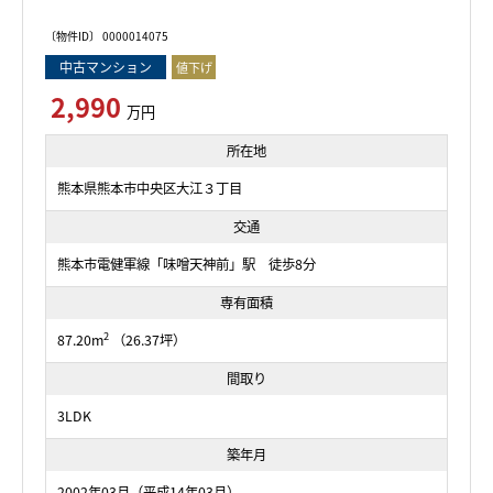
〔物件ID〕 0000014075
中古マンション
値下げ
2,990
万円
所在地
熊本県熊本市中央区大江３丁目
交通
熊本市電健軍線「味噌天神前」駅 徒歩8分
専有面積
2
87.20m
（26.37坪）
間取り
3LDK
築年月
2002年03月（平成14年03月）