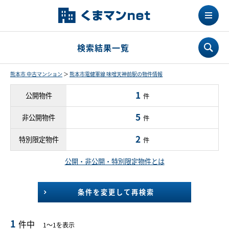
検索結果一覧
熊本市 中古マンション
＞
熊本市電健軍線 味噌天神前駅の物件情報
1
公開物件
件
5
非公開物件
件
2
特別限定物件
件
公開・非公開・特別限定物件とは
条件を変更して再検索
1
件中
1～1を表示