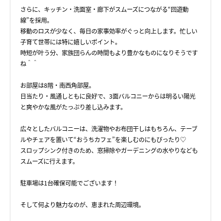
さらに、キッチン・洗面室・廊下がスムーズにつながる“回遊動
線”を採用。
移動のロスが少なく、毎日の家事効率がぐっと向上します。忙しい
子育て世帯には特に嬉しいポイント。
時短が叶う分、家族団らんの時間もより豊かなものになりそうです
ね＾＾
お部屋は8階・南西角部屋。
日当たり・風通しともに良好で、3面バルコニーからは明るい陽光
と爽やかな風がたっぷり差し込みます。
広々としたバルコニーは、洗濯物やお布団干しはもちろん、テーブ
ルやチェアを置いて“おうちカフェ”を楽しむのにもぴったり♡
スロップシンク付きのため、窓掃除やガーデニングの水やりなども
スムーズに行えます。
駐車場は1台確保可能でございます！
そして何より魅力なのが、恵まれた周辺環境。