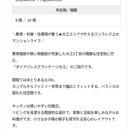
所在階／階数
8 階 ／ 10 階
＼教育・利便・住環境が整う★大江エリアで叶えるワンランク上の
マンションライフ／
教育施設や買い物施設が充実した大江3丁目の閑静な住宅街に佇
む、
『ダイアパレスグランテージ大江』 のご紹介です。
間取りはゆとりある3LDK。
カップルからファミリー世帯まで幅広くフィットする、バランスの
取れた住空間です。
キッチンは使いやすい対面式。
リビングを見渡せる開放的な設計で、家族と会話を楽しみながらお
料理ができ、小さなお子様の様子も見守れる安心のレイアウトで
す。