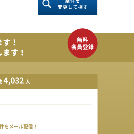
条件を
変更して探す
ます！
します！
4,032
数
人
件をメール配信！