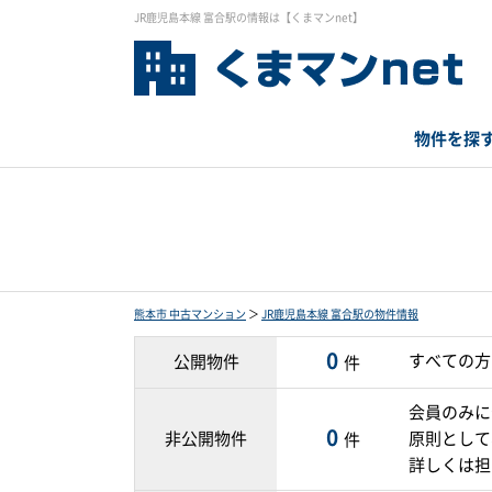
JR鹿児島本線 富合駅の情報は【くまマンnet】
物件を探
熊本市 中古マンション
＞
JR鹿児島本線 富合駅の物件情報
0
すべての方
公開物件
件
会員のみに
0
非公開物件
原則として
件
詳しくは担