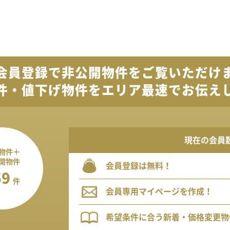
会員登録で
非公開物件を
ご覧いただけ
件・値下げ物件を
エリア最速でお伝え
現在の会員
物件＋
開物件
会員登録は無料！
59
件
会員専用マイページを作成！
希望条件に合う新着・価格変更物