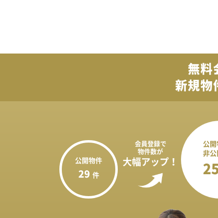
無料
新規物
会員登録で
公開
物件数が
非公
公開物件
大幅アップ！
2
29
件