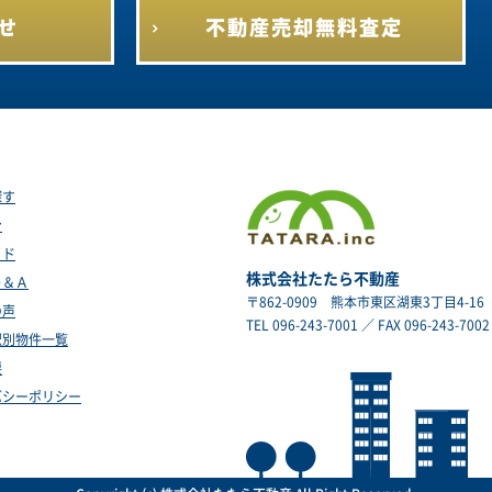
せ
不動産売却
無料査定
探す
ン
イド
株式会社たたら不動産
Ｑ＆Ａ
〒862-0909
熊本市東区湖東3丁目4-16
の声
TEL 096-243-7001 ／ FAX 096-243-7002
駅別物件一覧
要
バシーポリシー