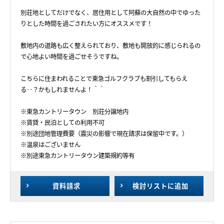
別荘地としてだけでなく、居住用として阿蘇の大自然の中でゆった
りとした時間を過ごされたい方にオススメです！
敷地内の道路も広く整えられており、敷地も開放的に感じられるの
で心地よい時間を過ごせそうですね。
こちらに住まわれることで東急ゴルフクラブも割引してもらえ
る‥？かもしれませんよ！＾＾
※東急カントリータウン 別荘分譲地内
※賃貸・民泊としての利用不可
※別途団地管理費要（震災の影響で現在請求は保留中です。）
※温泉はございません
※別途東急カントリータウン建築規約等有
資料請求
検討リスト
に追加