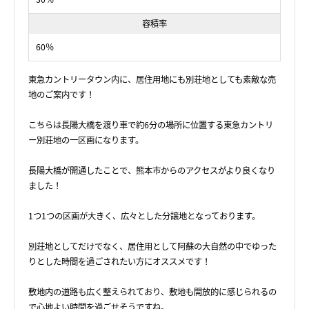
容積率
60％
東急カントリータウン内に、居住用地にも別荘地としても素敵な売
地のご案内です！
こちらは長陽大橋を渡り車で約6分の場所に位置する東急カントリ
ー別荘地の一区画になります。
長陽大橋が開通したことで、熊本市からのアクセスがより良くなり
ました！
1つ1つの区画が大きく、広々とした分譲地となっております。
別荘地としてだけでなく、居住用として阿蘇の大自然の中でゆった
りとした時間を過ごされたい方にオススメです！
敷地内の道路も広く整えられており、敷地も開放的に感じられるの
で心地よい時間を過ごせそうですね。