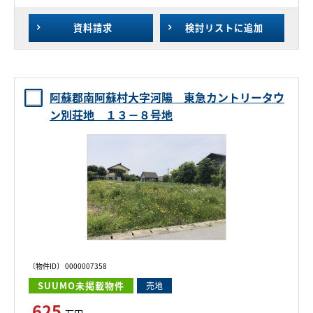
資料請求
検討リスト
に追加
阿蘇郡南阿蘇村大字河陽 東急カントリータウ
ン別荘地 １３－８号地
〔物件ID〕 0000007358
SUUMO未掲載物件
売地
625