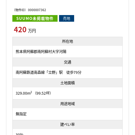
〔物件ID〕 0000007362
SUUMO未掲載物件
売地
420
万円
所在地
熊本県阿蘇郡南阿蘇村大字河陽
交通
南阿蘇鉄道高森線「立野」駅 徒歩79分
土地面積
2
329.00m
（99.52坪）
用途地域
無指定
建ぺい率
30％