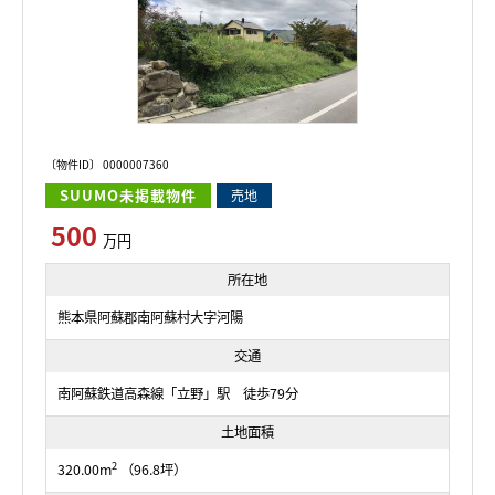
〔物件ID〕 0000007360
SUUMO未掲載物件
売地
500
万円
所在地
熊本県阿蘇郡南阿蘇村大字河陽
交通
南阿蘇鉄道高森線「立野」駅 徒歩79分
土地面積
2
320.00m
（96.8坪）