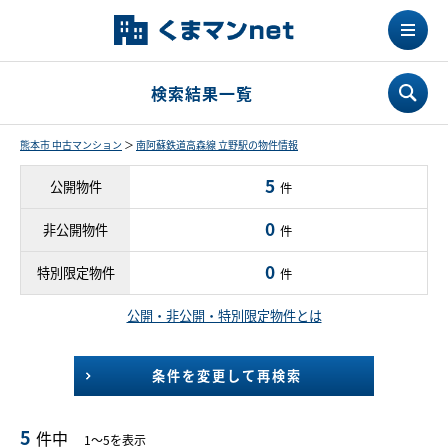
検索結果一覧
熊本市 中古マンション
＞
南阿蘇鉄道高森線 立野駅の物件情報
5
公開物件
件
0
非公開物件
件
0
特別限定物件
件
公開・非公開・特別限定物件とは
条件を変更して再検索
5
件中
1～5を表示