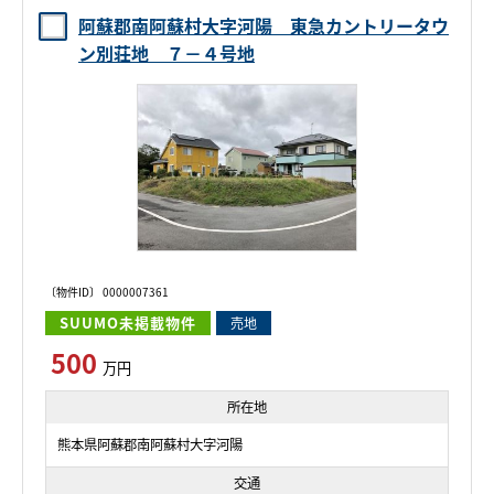
阿蘇郡南阿蘇村大字河陽 東急カントリータウ
ン別荘地 ７－４号地
〔物件ID〕 0000007361
SUUMO未掲載物件
売地
500
万円
所在地
熊本県阿蘇郡南阿蘇村大字河陽
交通