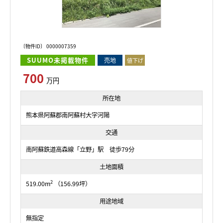
〔物件ID〕 0000007359
SUUMO未掲載物件
売地
値下げ
700
万円
所在地
熊本県阿蘇郡南阿蘇村大字河陽
交通
南阿蘇鉄道高森線「立野」駅 徒歩79分
土地面積
2
519.00m
（156.99坪）
用途地域
無指定