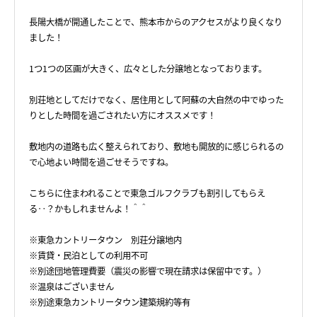
長陽大橋が開通したことで、熊本市からのアクセスがより良くなり
ました！
1つ1つの区画が大きく、広々とした分譲地となっております。
別荘地としてだけでなく、居住用として阿蘇の大自然の中でゆった
りとした時間を過ごされたい方にオススメです！
敷地内の道路も広く整えられており、敷地も開放的に感じられるの
で心地よい時間を過ごせそうですね。
こちらに住まわれることで東急ゴルフクラブも割引してもらえ
る‥？かもしれませんよ！＾＾
※東急カントリータウン 別荘分譲地内
※賃貸・民泊としての利用不可
※別途団地管理費要（震災の影響で現在請求は保留中です。）
※温泉はございません
※別途東急カントリータウン建築規約等有