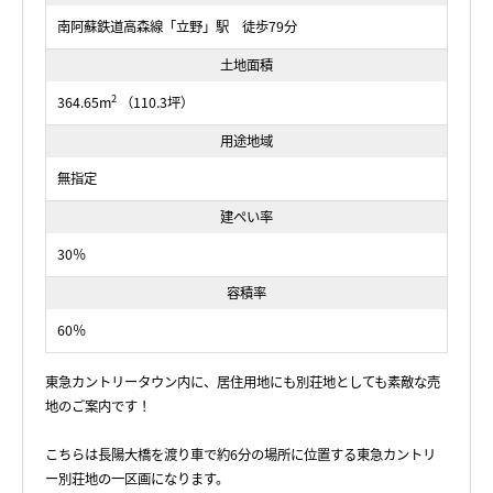
南阿蘇鉄道高森線「立野」駅 徒歩79分
土地面積
2
364.65m
（110.3坪）
用途地域
無指定
建ぺい率
30％
容積率
60％
東急カントリータウン内に、居住用地にも別荘地としても素敵な売
地のご案内です！
こちらは長陽大橋を渡り車で約6分の場所に位置する東急カントリ
ー別荘地の一区画になります。