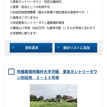
※東急カントリータウン 別荘分譲地内
※賃貸・民泊としての利用不可
※別途団地管理費要（震災の影響で現在請求は保留中です。）
※温泉はございません
※別途東急カントリータウン建築規約等有
※隣地13-7号地（686万円）も販売可能（こちらの号地と合わせて
の売買時に限ります）
資料請求
検討リスト
に追加
阿蘇郡南阿蘇村大字河陽 東急カントリータウ
ン別荘地 ２－１３号地