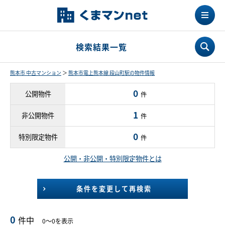
検索結果一覧
熊本市 中古マンション
＞
熊本市電上熊本線 段山町駅の物件情報
0
公開物件
件
1
非公開物件
件
0
特別限定物件
件
公開・非公開・特別限定物件とは
条件を変更して再検索
0
件中
0～0を表示