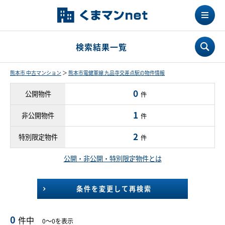
検索結果一覧
熊本市 中古マンション
＞
熊本市電健軍線 九品寺交差点駅の物件情報
0
公開物件
件
1
非公開物件
件
2
特別限定物件
件
公開・非公開・特別限定物件とは
条件を変更して再検索
0
件中
0～0を表示