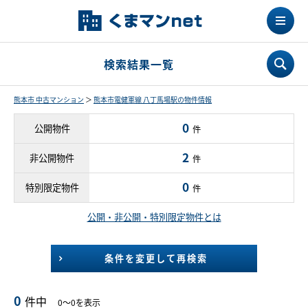
検索結果一覧
熊本市 中古マンション
＞
熊本市電健軍線 八丁馬場駅の物件情報
0
公開物件
件
2
非公開物件
件
0
特別限定物件
件
公開・非公開・特別限定物件とは
条件を変更して再検索
0
件中
0～0を表示