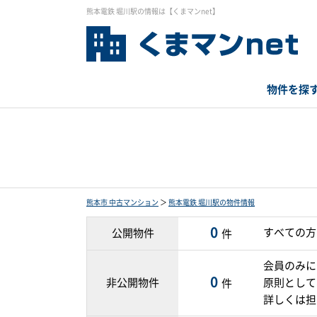
熊本電鉄 堀川駅の情報は【くまマンnet】
物件を探
熊本市 中古マンション
＞
熊本電鉄 堀川駅の物件情報
0
すべての方
公開物件
件
会員のみに
0
非公開物件
原則として
件
詳しくは担