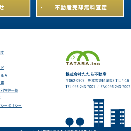
せ
不動産売却
無料査定
探す
ン
イド
株式会社たたら不動産
Ｑ＆Ａ
〒862-0909
熊本市東区湖東3丁目4-16
の声
TEL 096-243-7001 ／ FAX 096-243-7002
駅別物件一覧
要
バシーポリシー