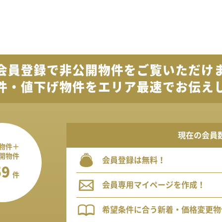
会員登録で
非公開物件を
ご覧いただけ
件・値下げ物件を
エリア最速でお伝え
現在の会員
物件＋
開物件
会員登録は無料！
59
件
会員専用マイページを作成！
希望条件に合う新着・価格変更物