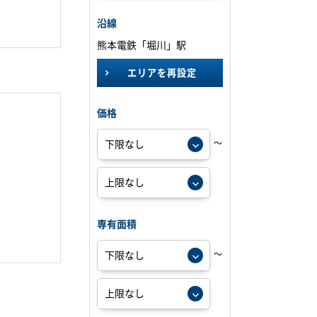
沿線
熊本電鉄「堀川」駅
エリアを再設定
価格
～
専有面積
～