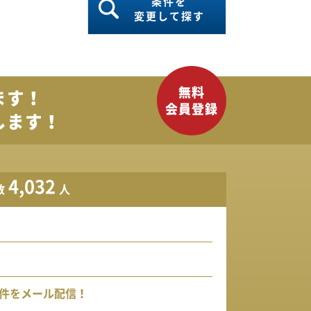
条件を
変更して探す
ます！
します！
4,032
数
人
件をメール配信！