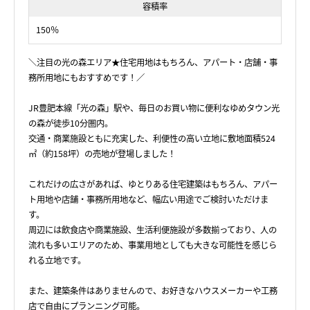
容積率
150％
＼注目の光の森エリア★住宅用地はもちろん、アパート・店舗・事
務所用地にもおすすめです！／
JR豊肥本線「光の森」駅や、毎日のお買い物に便利なゆめタウン光
の森が徒歩10分圏内。
交通・商業施設ともに充実した、利便性の高い立地に敷地面積524
㎡（約158坪）の売地が登場しました！
これだけの広さがあれば、ゆとりある住宅建築はもちろん、アパー
ト用地や店舗・事務所用地など、幅広い用途でご検討いただけま
す。
周辺には飲食店や商業施設、生活利便施設が多数揃っており、人の
流れも多いエリアのため、事業用地としても大きな可能性を感じら
れる立地です。
また、建築条件はありませんので、お好きなハウスメーカーや工務
店で自由にプランニング可能。