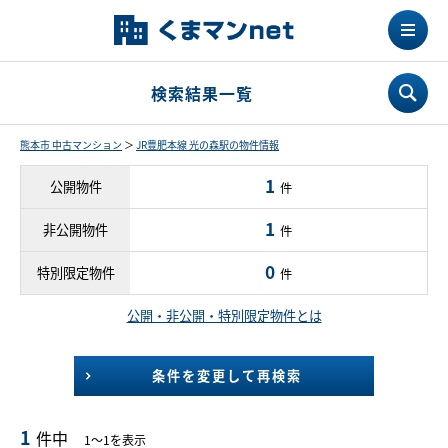
検索結果一覧
熊本市 中古マンション
＞
JR豊肥本線 光の森駅の物件情報
1
公開物件
件
1
非公開物件
件
0
特別限定物件
件
公開・非公開・特別限定物件とは
条件を変更して再検索
1
件中
1～1を表示