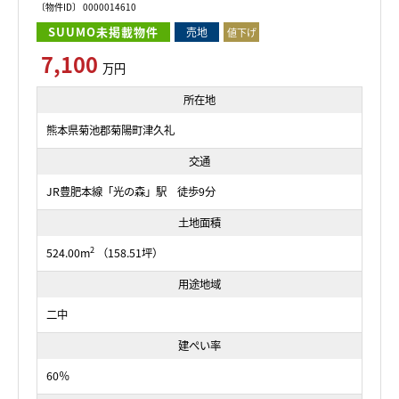
〔物件ID〕 0000014610
SUUMO未掲載物件
売地
値下げ
7,100
万円
所在地
熊本県菊池郡菊陽町津久礼
交通
JR豊肥本線「光の森」駅 徒歩9分
土地面積
2
524.00m
（158.51坪）
用途地域
二中
建ぺい率
60％