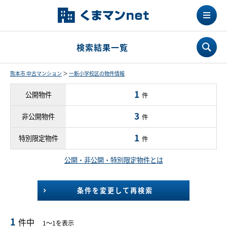
検索結果一覧
熊本市 中古マンション
＞
一新小学校区の物件情報
1
公開物件
件
3
非公開物件
件
1
特別限定物件
件
公開・非公開・特別限定物件とは
条件を変更して再検索
1
件中
1～1を表示