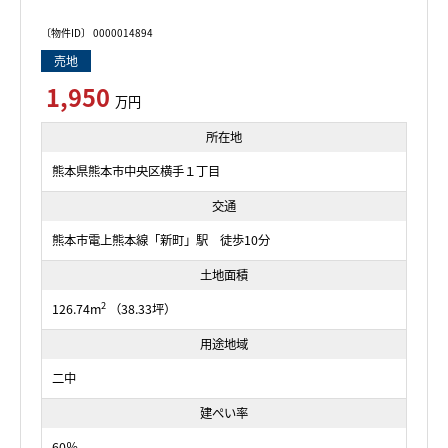
〔物件ID〕 0000014894
売地
1,950
万円
所在地
熊本県熊本市中央区横手１丁目
交通
熊本市電上熊本線「新町」駅 徒歩10分
土地面積
2
126.74m
（38.33坪）
用途地域
二中
建ぺい率
60％