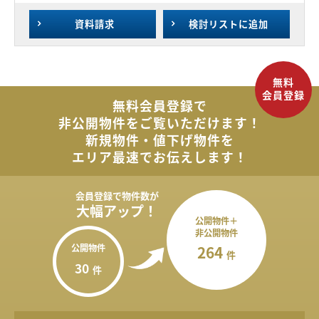
資料請求
検討リスト
に追加
無料会員登録で
非公開物件を
ご覧いただけます！
新規物件・値下げ物件を
エリア最速でお伝えします！
会員登録で
物件数が
大幅アップ！
公開物件＋
非公開物件
公開物件
264
件
30
件