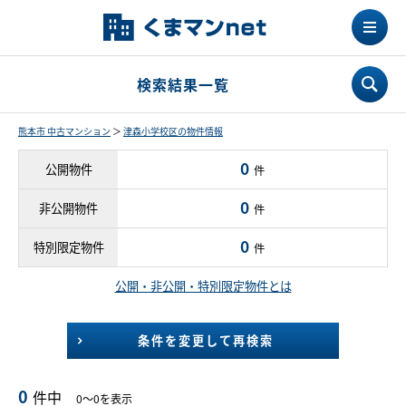
検索結果一覧
熊本市 中古マンション
＞
津森小学校区の物件情報
0
公開物件
件
0
非公開物件
件
0
特別限定物件
件
公開・非公開・特別限定物件とは
条件を変更して再検索
0
件中
0～0を表示