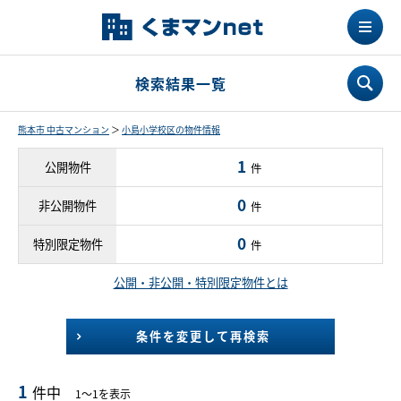
検索結果一覧
熊本市 中古マンション
＞
小島小学校区の物件情報
1
公開物件
件
0
非公開物件
件
0
特別限定物件
件
公開・非公開・特別限定物件とは
条件を変更して再検索
1
件中
1～1を表示