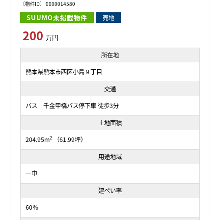
〔物件ID〕 0000014580
SUUMO未掲載物件
売地
200
万円
所在地
熊本県熊本市西区小島９丁目
交通
バス 千金甲橋バス停下車 徒歩3分
土地面積
2
204.95m
（61.99坪）
用途地域
一中
建ぺい率
60％