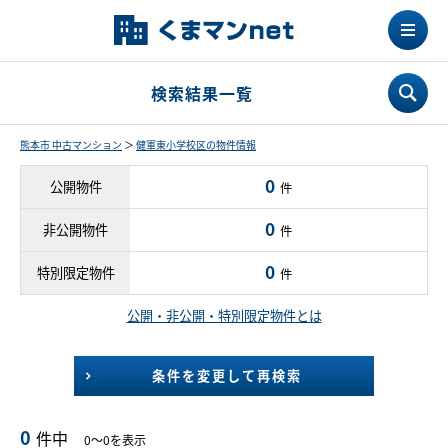
検索結果一覧
熊本市 中古マンション
＞
健軍東小学校区の物件情報
0
公開物件
件
0
非公開物件
件
0
特別限定物件
件
公開・非公開・特別限定物件とは
条件を変更して再検索
0
件中
0～0を表示