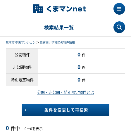
検索結果一覧
熊本市 中古マンション
＞
奥古閑小学校区の物件情報
0
公開物件
件
0
非公開物件
件
0
特別限定物件
件
公開・非公開・特別限定物件とは
条件を変更して再検索
0
件中
0～0を表示