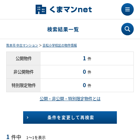
検索結果一覧
熊本市 中古マンション
＞
吉松小学校区の物件情報
1
公開物件
件
0
非公開物件
件
0
特別限定物件
件
公開・非公開・特別限定物件とは
条件を変更して再検索
1
件中
1～1を表示