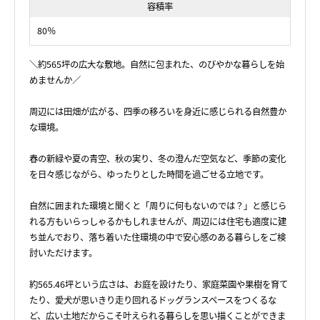
容積率
80％
＼約565坪の広大な敷地。自然に包まれた、のびやかな暮らしを始
めませんか／
周辺には田畑が広がる、四季の移ろいを身近に感じられる自然豊か
な環境。
春の新緑や夏の青空、秋の実り、冬の澄んだ空気など、季節の変化
を日々感じながら、ゆったりとした時間を過ごせる立地です。
自然に囲まれた環境と聞くと「周りに何もないのでは？」と感じら
れる方もいらっしゃるかもしれませんが、周辺には住宅も適度に建
ち並んでおり、落ち着いた住環境の中で安心感のある暮らしをご検
討いただけます。
約565.46坪という広さは、お庭を設けたり、家庭菜園や果樹を育て
たり、愛犬が思いきり走り回れるドッグランスペースをつくるな
ど、広い土地だからこそ叶えられる暮らしを思い描くことができま