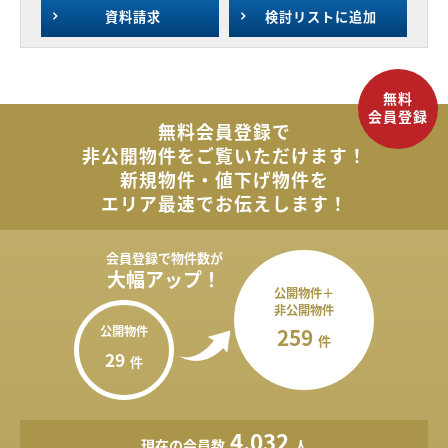
資料請求
検討リスト
に追加
無料会員登録で
非公開物件を
ご覧いただけます！
新規物件・値下げ物件を
エリア最速でお伝えします！
会員登録で
物件数が
大幅アップ！
公開物件＋
非公開物件
公開物件
259
件
29
件
4,032
現在の会員数
人