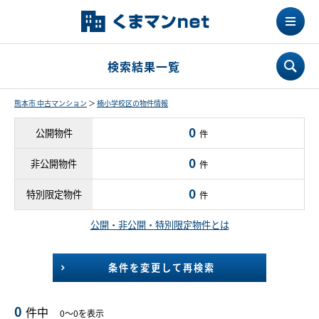
検索結果一覧
熊本市 中古マンション
＞
楠小学校区の物件情報
0
公開物件
件
0
非公開物件
件
0
特別限定物件
件
公開・非公開・特別限定物件とは
条件を変更して再検索
0
件中
0～0を表示